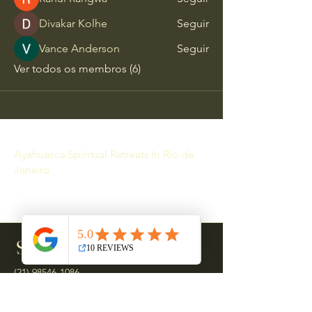
Divakar Kolhe
Seguir
Vance Anderson
Seguir
Ver todos os membros (6)
Ayahuasca Spiritual Retreats In Rio de
Janeiro
Sacred Journey Brazil
(21) 98546-1086
infospiritualretreat5@gmail.com