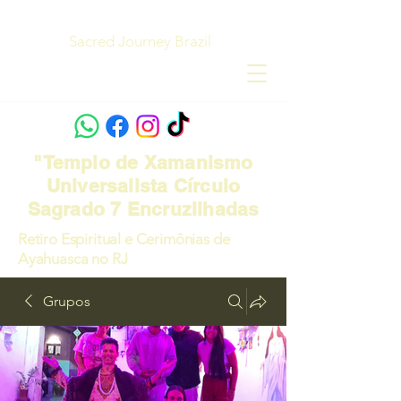
Sacred Journey Brazil
"Templo de Xamanismo
Universalista Círculo
Sagrado 7 Encruzilhadas
Retiro Espiritual e Cerimônias de
Ayahuasca no RJ
Grupos