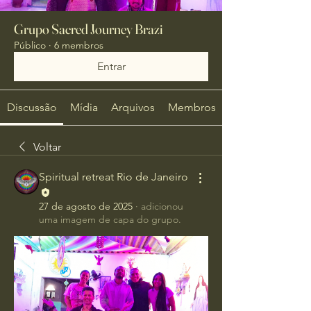
Grupo Sacred Journey Brazi
Público
·
6 membros
Entrar
Discussão
Mídia
Arquivos
Membros
Voltar
Spiritual retreat Rio de Janeiro
27 de agosto de 2025
·
adicionou
uma imagem de capa do grupo.