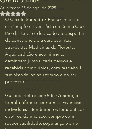
Atualizado:
25 de ago. de 2025
Sessão Individual com Ayahuasca
Avaliado com NaN de 5 estrelas.
Sessão Individual com Ayahuasca
O Círculo Sagrado 7 Encruzilhadas é 
um templo universalista em Santa Cruz, 
Ebook Animal de Poder
Rio de Janeiro, dedicado ao despertar 
Cerimônia de Ayahuasca Grupo
da consciência e à cura espiritual 
Medicina do Rapé
através das Medicinas da Floresta. 
Medicina Sananga
Aqui, tradição e acolhimento 
caminham juntos: cada pessoa é 
Oráculos
recebida como única, com respeito à 
Hospedagem com Ayahuasca
sua história, ao seu tempo e ao seu 
Sessão de Ayahuasca Individual
processo.
Ayahuasca Retreats
Guiados pelo sacerdote A’damor, o 
Circulo de Meditação 🧘🏻‍♂️
templo oferece cerimônias, vivências 
Ayahuasca Retreats
individuais, atendimentos terapêuticos 
Reiki Xamânico
e retiros de imersão, sempre com 
responsabilidade, segurança e amor. 