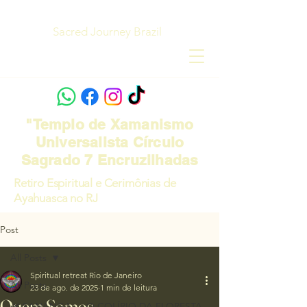
Sacred Journey Brazil
"Templo de Xamanismo
Universalista Círculo
Sagrado 7 Encruzilhadas
Retiro Espiritual e Cerimônias de
Ayahuasca no RJ
Post
All Posts
Spiritual retreat Rio de Janeiro
All Posts
23 de ago. de 2025
1 min de leitura
Quem Somos
🌿 SANANGA — O COLÍRIO DA FLORESTA