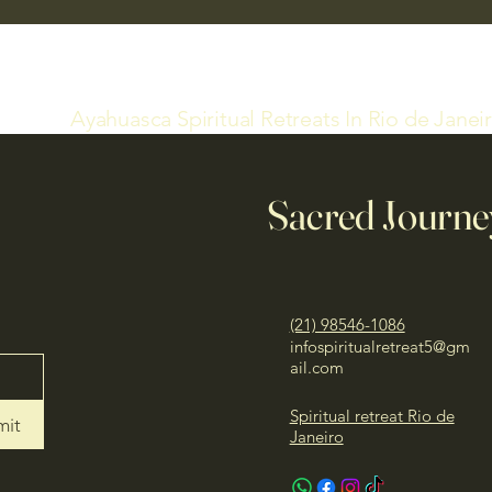
Ayahuasca Spiritual Retreats In Rio de Janei
Sacred Journe
(21) 98546-1086
infospiritualretreat5@gm
ail.com
Spiritual retreat Rio de
mit
Janeiro