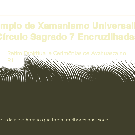
emplo de Xamanismo Universal
Círculo Sagrado 7 Encruzilhada
Retiro Espiritual e Cerimônias de Ayahuasca no
RJ
e a data e o horário que forem melhores para você.