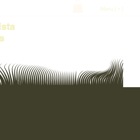
Menu [ + ]
ista
s