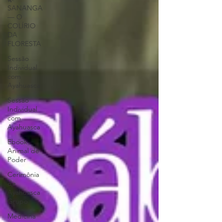
SANANGA
— O
COLÍRIO
DA
FLORESTA
Sessão
Individual
com
Ayahuasca
Sessão
Individual
com
Ayahuasca
Ebook
Animal de
Poder
Cerimônia
de
Ayahuasca
Grupo
Medicina