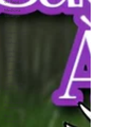
do Rapé
Medicina
Sananga
Oráculos
Hospedagem
com
Ayahuasca
Sessão de
Ayahuasca
Individual
Ayahuasca
Retreats
Circulo de
Meditação
🧘🏻‍♂️
Ayahuasca
Retreats
Reiki
Xamânico