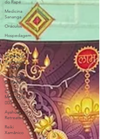
do Rapé
Medicina
Sananga
Oráculos
Hospedagem
com
Ayahuasca
Sessão de
Ayahuasca
Individual
Ayahuasca
Retreats
Circulo de
Meditação
🧘🏻‍♂️
Ayahuasca
Retreats
Reiki
Xamânico