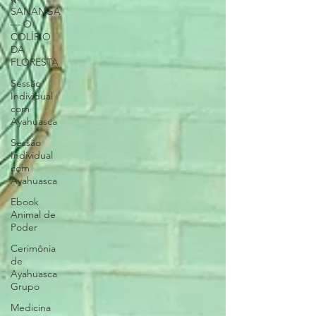
SANANGA
— O
COLÍRIO
DA
FLORESTA
Sessão
Individual
com
Ayahuasca
Sessão
Individual
com
Ayahuasca
Ebook
Animal de
Poder
Cerimônia
de
Ayahuasca
Grupo
Medicina