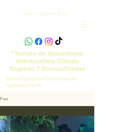
Sacred Journey Brazil
"Templo de Xamanismo
Universalista Círculo
Sagrado 7 Encruzilhadas
Retiro Espiritual e Cerimônias de
Ayahuasca no RJ
Post
All Posts
All Posts
🌿 SANANGA — O COLÍRIO DA FLORESTA