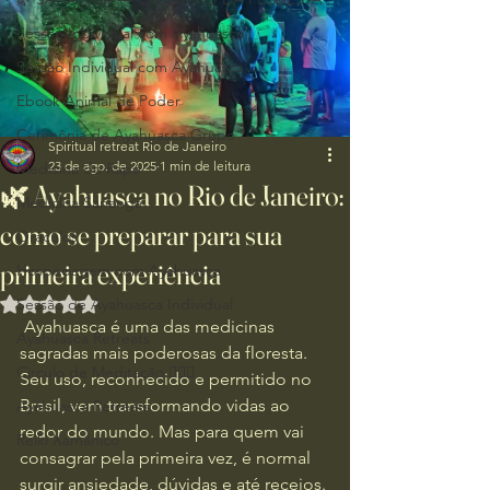
Sessão Individual com Ayahuasca
Sessão Individual com Ayahuasca
Ebook Animal de Poder
Cerimônia de Ayahuasca Grupo
Spiritual retreat Rio de Janeiro
23 de ago. de 2025
1 min de leitura
Medicina do Rapé
🌿 Ayahuasca no Rio de Janeiro:
Medicina Sananga
como se preparar para sua
Oráculos
primeira experiência
Hospedagem com Ayahuasca
Avaliado com NaN de 5 estrelas.
Sessão de Ayahuasca Individual
 Ayahuasca é uma das medicinas 
Ayahuasca Retreats
sagradas mais poderosas da floresta. 
Circulo de Meditação 🧘🏻‍♂️
Seu uso, reconhecido e permitido no 
Brasil, vem transformando vidas ao 
Ayahuasca Retreats
redor do mundo. Mas para quem vai 
Reiki Xamânico
consagrar pela primeira vez, é normal 
surgir ansiedade, dúvidas e até receios.