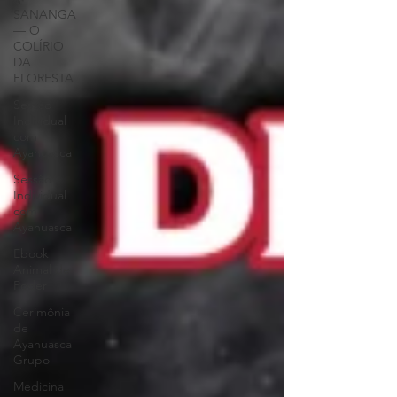
SANANGA
— O
COLÍRIO
DA
FLORESTA
Sessão
Individual
com
Ayahuasca
Sessão
Individual
com
Ayahuasca
Ebook
Animal de
Poder
Cerimônia
de
Ayahuasca
Grupo
Medicina