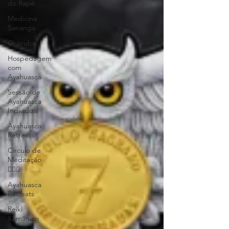
do Rapé
Medicina
Sananga
Oráculos
Hospedagem
com
Ayahuasca
Sessão de
Ayahuasca
Individual
Ayahuasca
Retreats
Circulo de
Meditação
🧘🏻‍♂️
Ayahuasca
Retreats
Reiki
Xamânico